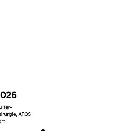
2026
ulter-
irurgie, ATOS
art