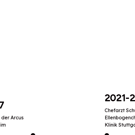
2021-
7
Chefarzt Sch
r der Arcus
Ellenbogench
eim
Klinik Stuttg