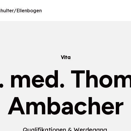
chulter/Ellenbogen
Vita
. med. Tho
Ambacher
Qualifikationen & Werdegang.